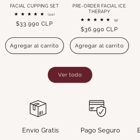
FACIAL CUPPING SET
PRE-ORDER FACIAL ICE
THERAPY
20
(20)
reseñas
9
(9)
Precio
$33.990 CLP
totales
reseñas
Precio
$36.990 CLP
totales
habitual
habitual
Agregar al carrito
Agregar al carrito
Ver todo
Envío Gratis
Pago Seguro