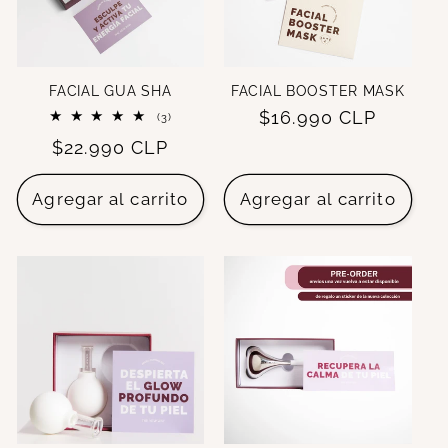
FACIAL GUA SHA
FACIAL BOOSTER MASK
Precio
$16.990 CLP
3
(3)
reseñas
habitual
Precio
$22.990 CLP
totales
habitual
Agregar al carrito
Agregar al carrito