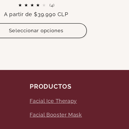
4
(4)
reseñas
Precio
A partir de
$39.990 CLP
totales
habitual
Seleccionar opciones
PRODUCTOS
Facial Ice Therapy
Facial Booster Mask