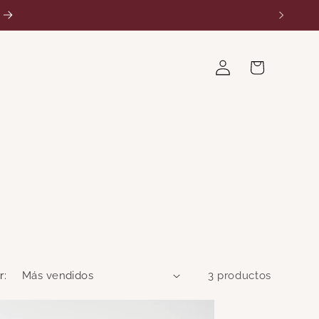
0
Iniciar
Carrito
sesión
r:
3 productos