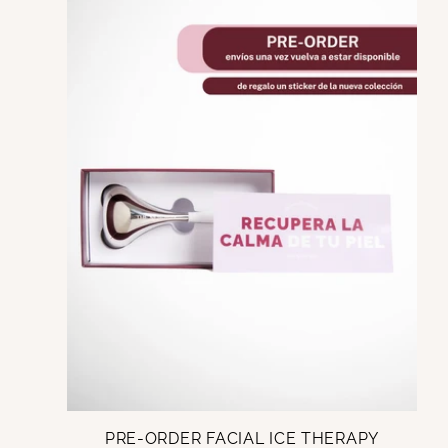
e
c
c
i
ó
n
:
PRE-ORDER FACIAL ICE THERAPY