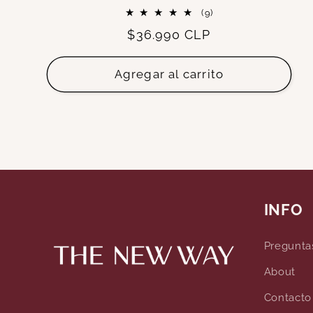
9
(9)
reseñas
Precio
$36.990 CLP
totales
habitual
Agregar al carrito
INFO
Pregunta
About
Contacto