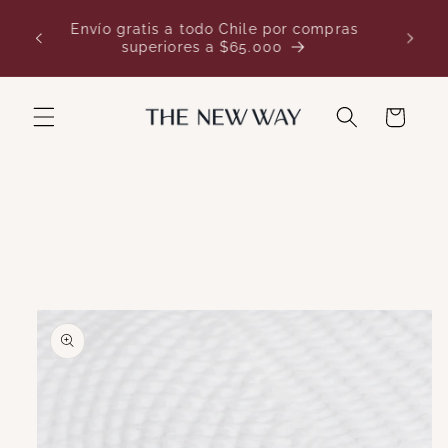
Ir
¡Nuevo regalo en cada pedido: recibe un
directamente
sticker exclusivo de nuestra nueva colección!
al contenido
Carrito
Ir
directamente
a la
información
del producto