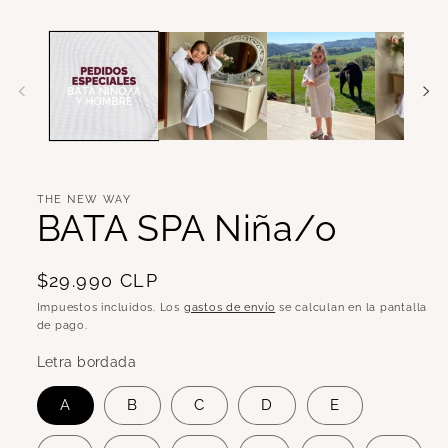
ventana
modal
THE NEW WAY
BATA SPA Niña/o
Precio
$29.990 CLP
habitual
Impuestos incluidos. Los
gastos de envío
se calculan en la pantalla
de pago.
Letra bordada
A
B
C
D
E