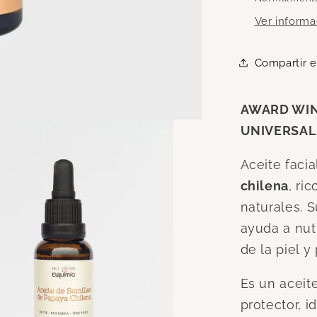
Ver informa
Compartir e
AWARD WIN
UNIVERSAL
Aceite faci
chilena
, ri
naturales. S
ayuda a nutr
de la piel 
Es un aceit
protector, i