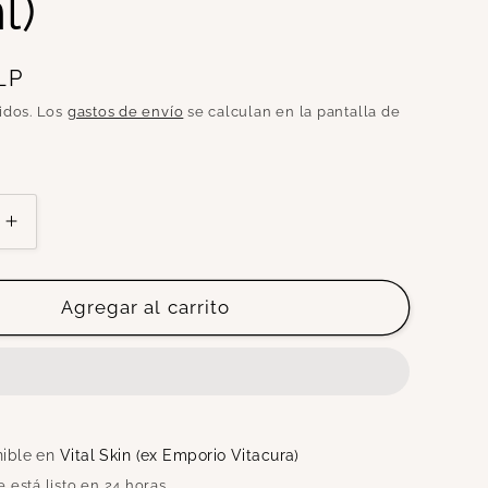
l)
LP
idos. Los
gastos de envío
se calculan en la pantalla de
Aumentar
cantidad
para
FACIAL
Agregar al carrito
OIL
100%
SEMILLA
DE
PAPAYA
(30ml)
nible en
Vital Skin (ex Emporio Vitacura)
está listo en 24 horas