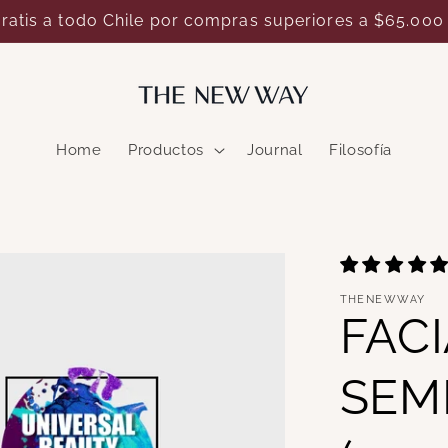
a pedido: recibe un sticker exclusivo de nuestra nue
Home
Productos
Journal
Filosofía
THENEWWAY
FACI
SEM