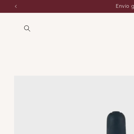
Ir
¡Nuevo regalo en cad
directamente
al contenido
Ir
directamente
a la
información
del producto