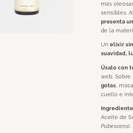
más oleosas
sensibles.
A
presenta un
de la mater
Un
elixir s
suavidad, l
Úsalo con t
web.
Sobre 
gotas
, mas
cuello e int
Ingrediente
Aceite de S
Pubescens
).